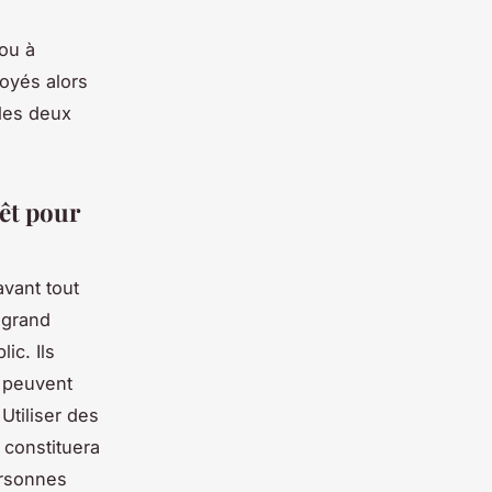
ou à
loyés alors
 les deux
rêt pour
avant tout
 grand
ic. Ils
s peuvent
Utiliser des
i constituera
ersonnes