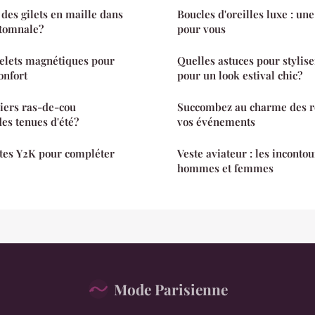
es gilets en maille dans
Boucles d'oreilles luxe : un
tomnale?
pour vous
celets magnétiques pour
Quelles astuces pour stylise
onfort
pour un look estival chic?
liers ras-de-cou
Succombez au charme des r
es tenues d'été?
vos événements
stes Y2K pour compléter
Veste aviateur : les inconto
hommes et femmes
Mode Parisienne