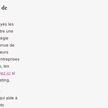
 de
oyés les
tre une
tégie
tenue de
teurs
entreprises
, les
ez ici
si
eting.
e
qui aide à
nts