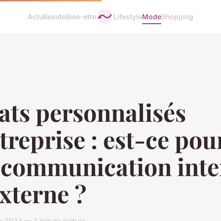
Actu
Beauté
Bien-etre
Lifestyle
Mode
Shopping
ats personnalisés
treprise : est-ce pou
 communication inte
xterne ?
ier 2024 — 2 min de lecture