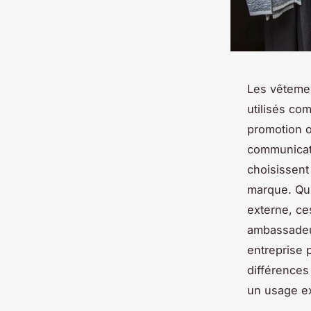
Les vêtemen
utilisés com
promotion o
communicati
choisissent
marque. Qu’
externe, ce
ambassadeur
entreprise 
différences 
un usage e