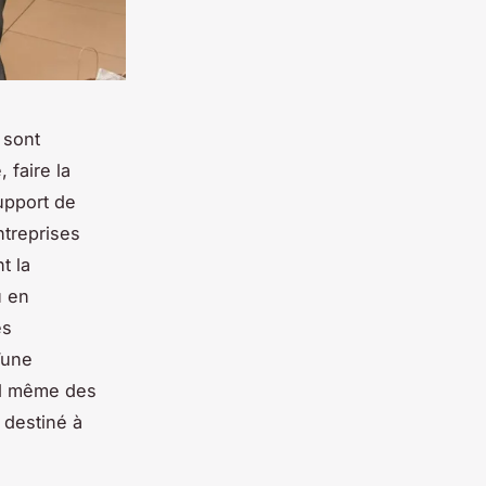
 sont
 faire la
upport de
ntreprises
t la
u en
es
’une
and même des
t destiné à