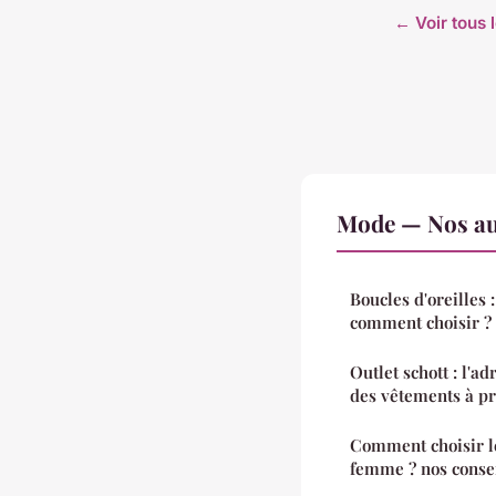
← Voir tous 
Mode — Nos aut
Boucles d'oreilles 
comment choisir ?
Outlet schott : l'a
des vêtements à pri
Comment choisir l
femme ? nos consei