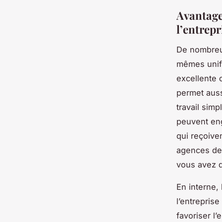
Avantages
l’entrepr
De nombreus
mêmes unifo
excellente c
permet auss
travail sim
peuvent eng
qui reçoive
agences de 
vous avez d
En interne, 
l’entrepris
favoriser l