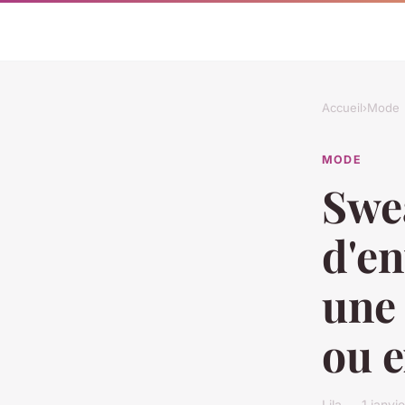
Accueil
›
Mode
MODE
Swe
d'en
une
ou e
Lila — 1 janv