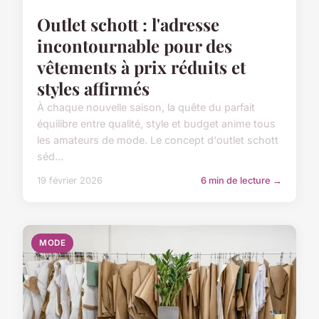
Outlet schott : l'adresse
incontournable pour des
vêtements à prix réduits et
styles affirmés
À chaque nouvelle saison, la quête du parfait
équilibre entre qualité, style et budget anime tous
les amateurs de mode. Le concept d'outlet schott
séd...
19 février 2026
6 min de lecture →
MODE