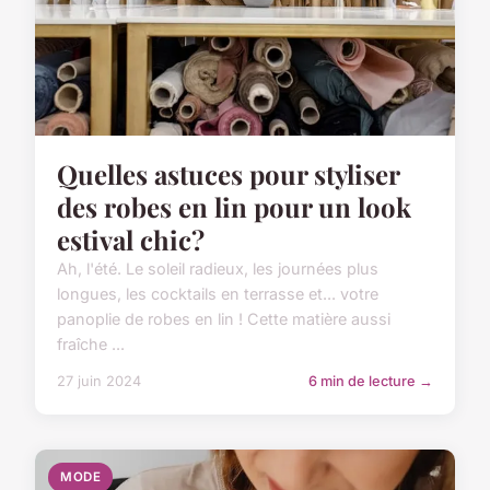
Quelles astuces pour styliser
des robes en lin pour un look
estival chic?
Ah, l'été. Le soleil radieux, les journées plus
longues, les cocktails en terrasse et... votre
panoplie de robes en lin ! Cette matière aussi
fraîche ...
27 juin 2024
6 min de lecture →
MODE